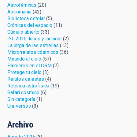
Astroféminas
(20)
Astromanía
(42)
Biblioteca estelar
(5)
Crónicas del espacio
(11)
Cúmulo abierto
(33)
IYL 2015, luces y ¡acción!
(2)
La jerga de las estrellas
(13)
Microrrelatos cósmicos
(36)
Mirando al cielo
(57)
Palmeros en el ORM
(7)
Protege tu cielo
(3)
Relatos celestes
(4)
Retórica astrofísica
(19)
Safari cósmico
(6)
Sin categoría
(1)
Uni-versos
(3)
Archivo
Agosto 2026
(3)