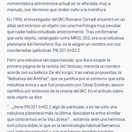
nomenclatura astronómica actual se ve alterada, muy a
menudo, con términos que rinden culto a la metáfora.
En 1996, el investigador del IAC Romano Corradi encontró en un
atlas astronómico un objeto con una morfología muy peculiar
que nadie había estudiado anteriormente. Tras confirmarse
que este objeto, catalogado como MRSL 252, era una nebulosa
planetaria del Hemisferio Sur, se le asignó un nombre con sus
coordenadas galácticas: PN 321.6+02.2.
Pero una nebulosa tan espectacular, que iba a ocupar la
primera página de la revista
IAC Noticias,
merecía un nombre
acorde con su belleza. De ahí surgió, tras varias propuestas, la
“Nebulosa del Antifaz”, que se justifica por el contorno que esta
nebulosa evoca y que fue propuesto por César Esteban, asesor
científico por entonces de la revista del IAC. En el artículo sobre
este objeto se dice:
“… ¿tiene PN 321.6+02.2 algo de particular, o es tan sólo una
nebulosa planetaria más, la última, descubierta entre el millar
que conocemos en la Vía Láctea? … estamos ante una hermosa
estructura doble, lo que en la terminología habitual llamamos
una “nebulosa bipolar” y a la que hemos decidido bautizar