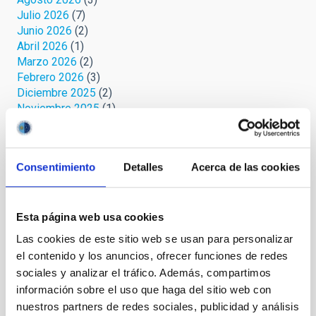
Julio 2026
(7)
Junio 2026
(2)
Abril 2026
(1)
Marzo 2026
(2)
Febrero 2026
(3)
Diciembre 2025
(2)
Noviembre 2025
(1)
Octubre 2025
(3)
Septiembre 2025
(2)
Agosto 2025
(2)
Consentimiento
Detalles
Acerca de las cookies
Julio 2025
(1)
Junio 2025
(1)
Abril 2025
(1)
Marzo 2025
(2)
Esta página web usa cookies
Febrero 2025
(1)
Las cookies de este sitio web se usan para personalizar
Octubre 2024
(1)
el contenido y los anuncios, ofrecer funciones de redes
Septiembre 2024
(1)
sociales y analizar el tráfico. Además, compartimos
Agosto 2024
(3)
información sobre el uso que haga del sitio web con
Julio 2024
(3)
nuestros partners de redes sociales, publicidad y análisis
Junio 2024
(2)