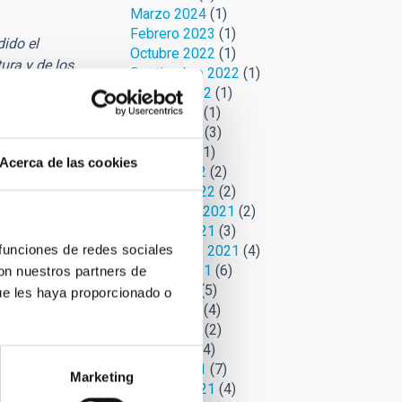
Marzo 2024
(1)
Febrero 2023
(1)
ido el
Octubre 2022
(1)
tura y de los
Septiembre 2022
(1)
Agosto 2022
(1)
Junio 2022
(1)
Mayo 2022
(3)
amento.
Abril 2022
(1)
a mantiene su
Acerca de las cookies
Marzo 2022
(2)
Febrero 2022
(2)
Noviembre 2021
(2)
Octubre 2021
(3)
sin nombre, esa
 funciones de redes sociales
Septiembre 2021
(4)
Agosto 2021
(6)
con nuestros partners de
Julio 2021
(5)
ue les haya proporcionado o
Junio 2021
(4)
bién soy
Mayo 2021
(2)
Abril 2021
(4)
Marzo 2021
(7)
Marketing
Febrero 2021
(4)