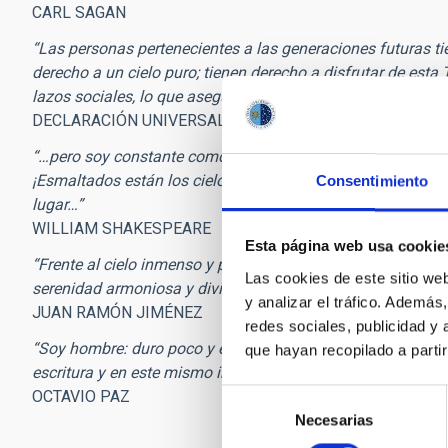
CARL SAGAN
“Las personas pertenecientes a las generaciones futuras 
derecho a un cielo puro; tienen derecho a disfrutar de esta T
lazos sociales, lo que asegura a cada generación y a cada 
DECLARACIÓN UNIVERSAL DE LOS DERECHOS HUMANOS
“…pero soy constante como la estrella polar, que por su fi
¡Esmaltados están los cielos con innumerables chispas, tod
Consentimiento
lugar…”
WILLIAM SHAKESPEARE
Esta página web usa cookie
“Frente al cielo inmenso y puro de un incendiado añil, mis
Las cookies de este sitio we
serenidad armoniosa y divina que vive en el sinfín del horiz
y analizar el tráfico. Ademá
JUAN RAMÓN JIMÉNEZ
redes sociales, publicidad y
“Soy hombre: duro poco y es enorme la noche. Pero miro hac
que hayan recopilado a parti
escritura y en este mismo instante alguien me deletrea.”
OCTAVIO PAZ
Selección
Necesarias
de
consentimiento