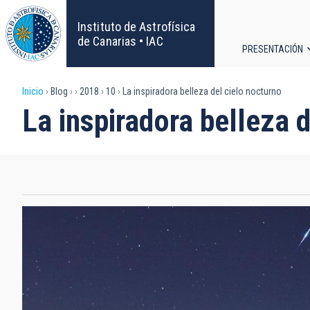
Pasar
al
Instituto de Astrofísica
contenido
de Canarias • IAC
PRESENTACIÓN
principal
Navega
Sobrescribir
Inicio
Blog
2018
10
La inspiradora belleza del cielo nocturno
principa
La inspiradora belleza 
enlaces
de
ayuda
a
la
navegación