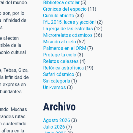
Biblioteca estelar
(5)
ral del mundo.
Crónicas del espacio
(11)
o son, por lo
Cúmulo abierto
(33)
 infinidad de
IYL 2015, luces y ¡acción!
(2)
s.
La jerga de las estrellas
(13)
Microrrelatos cósmicos
(36)
e afectan
Mirando al cielo
(57)
ible de la
Palmeros en el ORM
(7)
onio cultural
Protege tu cielo
(3)
Relatos celestes
(4)
Retórica astrofísica
(19)
, Tebas, Giza,
Safari cósmico
(6)
a infinidad de
Sin categoría
(1)
se expresa en
Uni-versos
(3)
 abundantes
Archivo
 mundo. Muchas
grandes rutas
Agosto 2026
(3)
go sustentado
Julio 2026
(7)
aflora en la