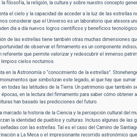
la filosofía, la religión, la cultura y sobre nuestro concepto gene
enta el cielo y la capacidad de acceder a la luz de las estrellas n
s considerar que el Universo es un laboratorio que atesora una
en día a día nuevos logros científicos y beneficios tecnológico
ón de las estrellas tiene también otras muchas dimensiones qu
oportunidad de observar el firmamento es un componente indiscut
n referente que permite valorizar y redescubrir el inmenso patrim
limpios cielos nocturnos.
ta en la Astronomía o “conocimiento de la estrellas”. Stonehenge
monumentos que simbolizan este legado, al que hay que sumar l
en todas las latitudes de la Tierra. Un patrimonio que también 
s épocas, en la lectura del firmamento para saber cómo obtener
turas han basado las predicciones del futuro.
a marcado la historia de la Ciencia y la percepción cultural del
rzan la identidad de pueblos y culturas. Incluso algunas de las 
diseñadas con las estrellas. Tal es el caso del Camino de Santia
rinación a La Meca o el impresionante recorrido astronómico que 