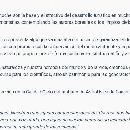
oche son la base y el atractivo del desarrollo turístico en muc
as montañas, contemplando las auroras boreales o los limpios ciel
mpio representa algo que va más allá del hecho de garantizar el de
ién un compromiso con la conservación del medio ambiente y la p
rales que proporciona de forma continua. Es también, al fin y al
la naturaleza y nuestra herencia del mundo y de la vida, entonce
ecurso para los científicos, sino un patrimonio para las generacio
ción de la Calidad Cielo del Instituto de Astrofísica de Canaria
ue será. Nuestras más ligeras contemplaciones del Cosmos nos h
rvios, una voz muda, una ligera sensación como de un recuerdo 
amos al más grande de los misterios.”