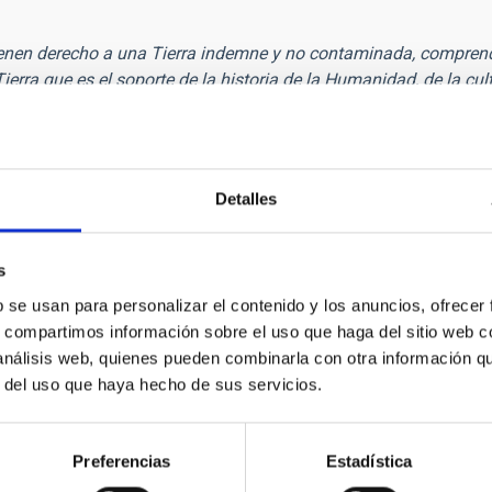
tienen derecho a una Tierra indemne y no contaminada, comprend
ierra que es el soporte de la historia de la Humanidad, de la cul
individuo su pertenencia a la gran familia humana.”
 DE LAS GENERACIONES FUTURAS
jeza e inmovilidad no tiene semejanza con ninguna otra del firm
as de fuego y todas resplandecientes, pero entre ellas sólo un
Detalles
s
 ojos se abren noblemente recibiendo en su calma esa placidez 
b se usan para personalizar el contenido y los anuncios, ofrecer
onte.”
s, compartimos información sobre el uso que haga del sitio web 
 análisis web, quienes pueden combinarla con otra información q
ia arriba: las estrellas escriben. Sin entender comprendo: tam
r del uso que haya hecho de sus servicios.
Preferencias
Estadística