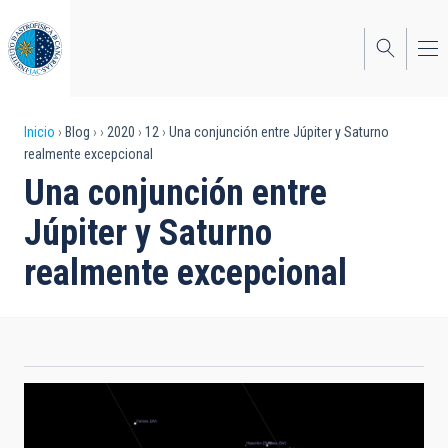
Pasar
al
contenido
principal
Sobrescribir
Inicio
Blog
2020
12
Una conjunción entre Júpiter y Saturno
realmente excepcional
enlaces
Una conjunción entre
de
Júpiter y Saturno
ayuda
realmente excepcional
a
la
navegación