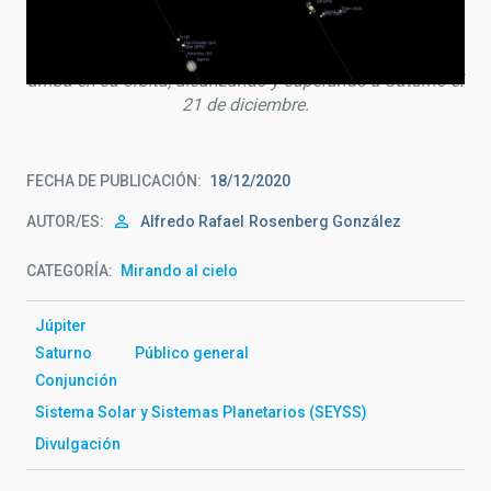
Representación de Júpiter y Saturno con sus respectivas
órbitas. Júpiter se desplaza más velozmente hacia
arriba en su órbita, alcanzando y superando a Saturno el
21 de diciembre.
FECHA DE PUBLICACIÓN
18/12/2020
AUTOR/ES
Alfredo Rafael
Rosenberg González
CATEGORÍA
Mirando al cielo
Júpiter
Saturno
Público general
Conjunción
Sistema Solar y Sistemas Planetarios (SEYSS)
Divulgación