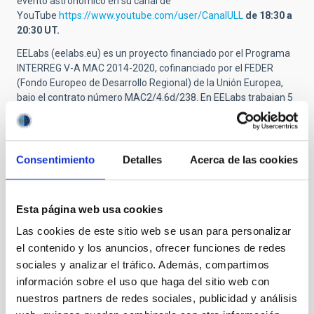
evento astronómico en su canal de
YouTube
https://www.youtube.com/user/CanalULL
de 18:30 a
20:30 UT.
EELabs (eelabs.eu) es un proyecto financiado por el Programa
INTERREG V-A MAC 2014-2020, cofinanciado por el FEDER
(Fondo Europeo de Desarrollo Regional) de la Unión Europea,
bajo el contrato número MAC2/4.6d/238. En EELabs trabajan 5
centros de la Macaronesia (IAC, ITER, UPGC, SPEA-Azores,
SPEA-Madeira). El objetivo de EELabs es crear Laboratorios
para medir la Eficiencia Energética de la Luz Artificial Nocturna
en áreas naturales protegidas de la Macaronesia (Canarias,
Consentimiento
Detalles
Acerca de las cookies
Madeira y Azores).
Tres centros españoles de Supercomputación: el Centro
Extremeño de Tecnologías Avanzadas (CETA-CIEMAT), el
Esta página web usa cookies
Consorci de Serveis Universitaris de Catalunya (CSUC) y el
Las cookies de este sitio web se usan para personalizar
Instituto de Astrofísica de Canarias (IAC) colaborarán en la
el contenido y los anuncios, ofrecer funciones de redes
distribución de la retransmisión del portal web (sky-live.tv).
sociales y analizar el tráfico. Además, compartimos
información sobre el uso que haga del sitio web con
nuestros partners de redes sociales, publicidad y análisis