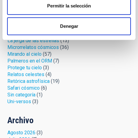
Permitir la selección
Astromanía
(42)
Biblioteca estelar
(5)
Crónicas del espacio
(11)
Denegar
Cúmulo abierto
(33)
IYL 2015, luces y ¡acción!
(2)
La jerga de las estrellas
(13)
Microrrelatos cósmicos
(36)
Mirando al cielo
(57)
Palmeros en el ORM
(7)
Protege tu cielo
(3)
Relatos celestes
(4)
Retórica astrofísica
(19)
Safari cósmico
(6)
Sin categoría
(1)
Uni-versos
(3)
Archivo
Agosto 2026
(3)