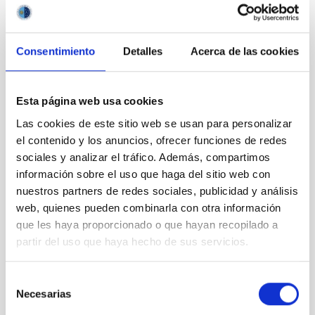
Febrero 2025
(1)
Octubre 2024
(1)
Septiembre 2024
(1)
Agosto 2024
(3)
Consentimiento
Detalles
Acerca de las cookies
Julio 2024
(3)
Junio 2024
(2)
Mayo 2024
(3)
Esta página web usa cookies
Abril 2024
(2)
Las cookies de este sitio web se usan para personalizar
Marzo 2024
(1)
el contenido y los anuncios, ofrecer funciones de redes
Febrero 2023
(1)
Octubre 2022
(1)
sociales y analizar el tráfico. Además, compartimos
Septiembre 2022
(1)
información sobre el uso que haga del sitio web con
Agosto 2022
(1)
nuestros partners de redes sociales, publicidad y análisis
Junio 2022
(1)
web, quienes pueden combinarla con otra información
Mayo 2022
(3)
que les haya proporcionado o que hayan recopilado a
Abril 2022
(1)
partir del uso que haya hecho de sus servicios.
Marzo 2022
(2)
Febrero 2022
(2)
Selección
Noviembre 2021
(2)
Necesarias
Octubre 2021
(3)
de
Septiembre 2021
(4)
consentimiento