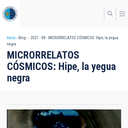
Pasar
al
contenido
principal
Sobrescribir
Inicio
Blog
2021
08
MICRORRELATOS CÓSMICOS: Hipe, la yegua
negra
enlaces
MICRORRELATOS
de
CÓSMICOS: Hipe, la yegua
ayuda
negra
a
la
navegación