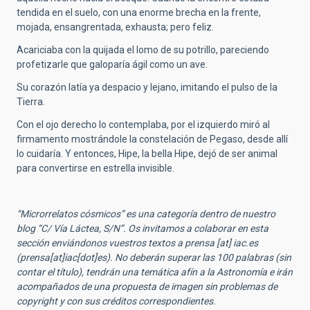
tendida en el suelo, con una enorme brecha en la frente,
mojada, ensangrentada, exhausta; pero feliz.
Acariciaba con la quijada el lomo de su potrillo, pareciendo
profetizarle que galoparía ágil como un ave.
Su corazón latía ya despacio y lejano, imitando el pulso de la
Tierra.
Con el ojo derecho lo contemplaba, por el izquierdo miró al
firmamento mostrándole la constelación de Pegaso, desde allí
lo cuidaría. Y entonces, Hipe, la bella Hipe, dejó de ser animal
para convertirse en estrella invisible.
“Microrrelatos cósmicos” es una categoría dentro de nuestro
blog “C/ Vía Láctea, S/N”. Os invitamos a colaborar en esta
sección enviándonos vuestros textos a
prensa
[at]
iac.es
(prensa[at]iac[dot]es)
. No deberán superar las 100 palabras (sin
contar el título), tendrán una temática afín a la Astronomía e irán
acompañados de una propuesta de imagen sin problemas de
copyright y con sus créditos correspondientes.