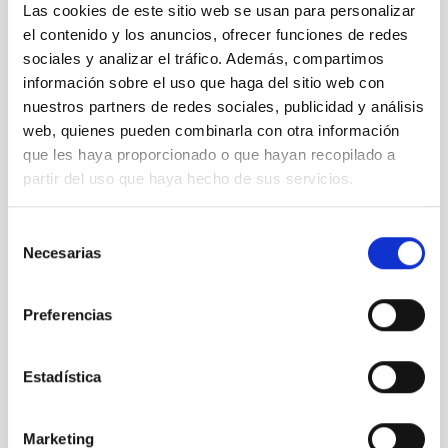
Las cookies de este sitio web se usan para personalizar
El evento del 12 de agosto en Palencia se suma a la
el contenido y los anuncios, ofrecer funciones de redes
iniciativa Eclipse Inclusivo
sociales y analizar el tráfico. Además, compartimos
Cómo los eclipses nos enseñaron a ser libres
información sobre el uso que haga del sitio web con
El proyecto NATE en Palencia: un evento multicultural
nuestros partners de redes sociales, publicidad y análisis
Los puntos calientes del eclipse en Palencia
web, quienes pueden combinarla con otra información
Del primer contacto a las perlas de Baily para llegar a la
corona, las cuatro fases del Eclipse Total de Sol
que les haya proporcionado o que hayan recopilado a
partir del uso que haya hecho de sus servicios.
Categorías
Selección
Necesarias
Astroféminas
(20)
de
Astromanía
(42)
consentimiento
Biblioteca estelar
(5)
Preferencias
Crónicas del espacio
(11)
Cúmulo abierto
(33)
IYL 2015, luces y ¡acción!
(2)
Estadística
La jerga de las estrellas
(13)
Microrrelatos cósmicos
(36)
Mirando al cielo
(57)
Marketing