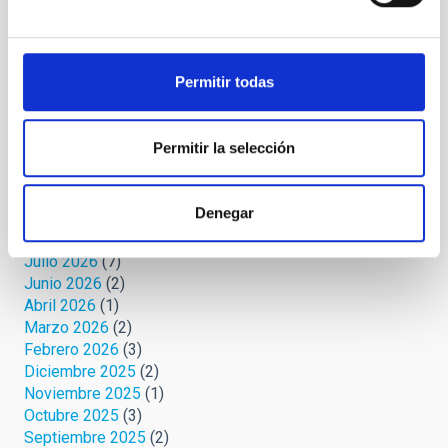
Palmeros en el ORM
(7)
Protege tu cielo
(3)
Relatos celestes
(4)
Retórica astrofísica
(19)
Permitir todas
Safari cósmico
(6)
Sin categoría
(1)
Uni-versos
(3)
Permitir la selección
Archivo
Denegar
Agosto 2026
(2)
Julio 2026
(7)
Junio 2026
(2)
Abril 2026
(1)
Marzo 2026
(2)
Febrero 2026
(3)
Diciembre 2025
(2)
Noviembre 2025
(1)
Octubre 2025
(3)
Septiembre 2025
(2)