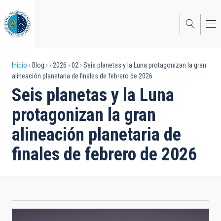
Pasar
al
contenido
principal
Sobrescribir
Inicio
Blog
2026
02
Seis planetas y la Luna protagonizan la gran
alineación planetaria de finales de febrero de 2026
enlaces
Seis planetas y la Luna
de
protagonizan la gran
ayuda
alineación planetaria de
a
finales de febrero de 2026
la
navegación